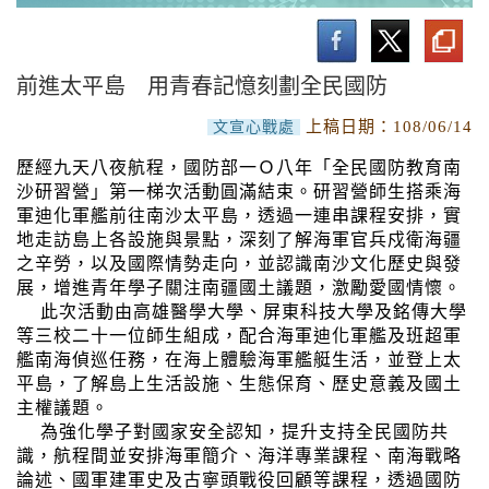
南沙研習營活動
實施計畫與作業要點
前進太平島 用青春記憶刻劃全民國防
活動成果
上稿日期：
108/06/14
文宣心戰處
歷經九天八夜航程，國防部一Ｏ八年「全民國防教育南
沙研習營」第一梯次活動圓滿結束。研習營師生搭乘海
軍迪化軍艦前往南沙太平島，透過一連串課程安排，實
地走訪島上各設施與景點，深刻了解海軍官兵戍衛海疆
之辛勞，以及國際情勢走向，並認識南沙文化歷史與發
展，增進青年學子關注南疆國土議題，激勵愛國情懷。
此次活動由高雄醫學大學、屏東科技大學及銘傳大學
等三校二十一位師生組成，配合海軍迪化軍艦及班超軍
艦南海偵巡任務，在海上體驗海軍艦艇生活，並登上太
平島，了解島上生活設施、生態保育、歷史意義及國土
主權議題。
為強化學子對國家安全認知，提升支持全民國防共
識，航程間並安排海軍簡介、海洋專業課程、南海戰略
論述、國軍建軍史及古寧頭戰役回顧等課程，透過國防