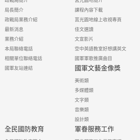
政戰局簡介
莒光園地簡介
局長簡介
課程內容下載
政戰局業務介紹
莒光園地線上收視專頁
最新消息
佳文選讀
業務介紹
文宣影片
本局聯絡電話
空中英語教室好想講英文
相關單位聯絡電話
國軍軍歌推廣曲目
國軍文藝金像獎
國軍友站連結
美術類
多媒體類
文字類
音樂類
設計類
全民國防教育
軍眷服務工作