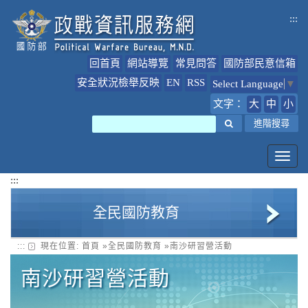
跳
:::
到
主
要
回首頁
網站導覽
常見問答
國防部民意信箱
內
容
安全狀況檢舉反映
EN
RSS
Select Language
▼
文字：
大
中
小
搜尋
進階搜尋
Toggl
navig
:::
全民國防教育
:::
現在位置:
首頁
»
全民國防教育
»
南沙研習營活動
全民國防教育簡介
南沙研習營活動
全民國防教育最新公告