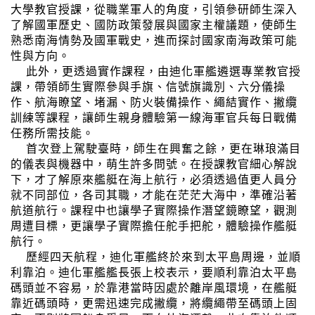
大學教官授課，從職業軍人的角度，引領參研師生深入
了解國軍歷史、國防政策發展與國家主權議題，使師生
熟悉南海情勢及國軍戰史，進而探討國家南海政策可能
性與方向。
此外，更透過實作課程，由迪化軍艦遴選專業教官授
課，帶領師生實際參與手旗、信號旗識別、六分儀操
作、航海瞭望、堵漏、防火裝備操作、繩結實作、撇纜
訓練等課程，讓師生親身體驗第一線海軍官兵每日戰備
任務所需技能。
首次登上駕駛臺時，師生在興奮之餘，更在琳琅滿目
的儀表與機器中，萌生許多問號。在授課教官細心解說
下，才了解原來艦艇在海上航行，必須透過值更人員分
就不同部位，各司其職，才能在茫茫大海中，準確沿著
航道航行。課程中也讓學子實際操作潛望鏡瞭望，觀測
周遭目標，更讓學子實際擔任舵手把舵，體驗操作艦艇
航行。
歷經四天航程，迪化軍艦終於來到太平島周邊，並順
利靠泊。迪化軍艦艦長張上校表示，要順利靠泊太平島
碼頭並不容易，於靠港當時因處於離岸風環境，在艦艇
靠近碼頭時，更需迅速完成撇纜，將纜繩帶至碼頭上固