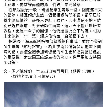
上花環，向駐守南疆的勇士們致上崇高敬意。
在航程最後一晚，研習營學生齊聚一堂，回憶連日來
的點滴，相互傾訴友誼，儘管相處時間不長，卻早已培
養出深厚情誼，許多人更紅了眼眶，心中滿是不捨。離
別已近在眼前，對參研師生而言，這九天不僅止於研習
課程，更是一輩子的回憶，他們給彼此立下約定，相約
未來能夠一年一聚，讓這段情誼一直延續下去。
返港後，海軍艦隊指揮部舉辦歡迎儀式，並贈予參研
師生專屬「航行證書」，為此次南沙研習營活動畫下圓
滿句點，亦使全體參加研習營的師生更加體認國防建設
的重要性、肯定國軍維護主權的決心，進而更加支持國
防政策。
文．圖／陳俊鈞 本文出自奮鬥月刊（期數：788 ）
（採訪者為青年日報記者）