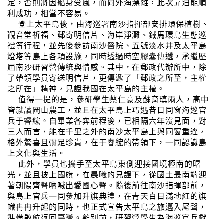
定，否則將因船身受風，而向外海漂離，此次靠泊能順
利成功，相當不容易。
登上太平島後，由海巡署南沙指揮部安排環保植樹、
觀音堂祈福、郵寄明信片、海岸淨灘、鐵馬環島生態巡
禮等行程，並先後參訪南沙醫院、五號淡水井及太平島
燈塔等島上各項設施，同時透過時空膠囊傳遞，承繼歷
屆南沙研習營傳統與情感。其中，在郵政代辦所中，除
了帶領學員寄送明信片，更傳遞了「郵政之所至，主權
之所在」精神，見證我國在太平島的主權。
值得一提的是，參研學生蔡仁豪及蘇育瑱兩人，高中
皆就讀岡山農工，並且在太平島上巧遇昔日同窗海巡官
兵于睿綋。自畢業各奔前程後，已相隔六年沒見面，對
三人而言，能在千里之外的南沙太平島上與同窗重逢，
格外驚喜且彌足珍貴，在于睿綋的帶領下，一同認識島
上文化與生活。
此外，學員也攜手至太平島東側迎接國境極南的曙
光，並且披上國旗，在晨曦的見證下，從國土最南端迎
著朝陽齊聲吶喊出愛國心聲。隨後前往南沙指揮部前，
與島上官兵一同參加升旗典禮，在青天白日滿地紅的旗
幟冉冉升起的同時，也正式宣告太平島之旅邁入尾聲，
準備啟航返回臺灣。離別前，研習營學生為海巡官兵獻