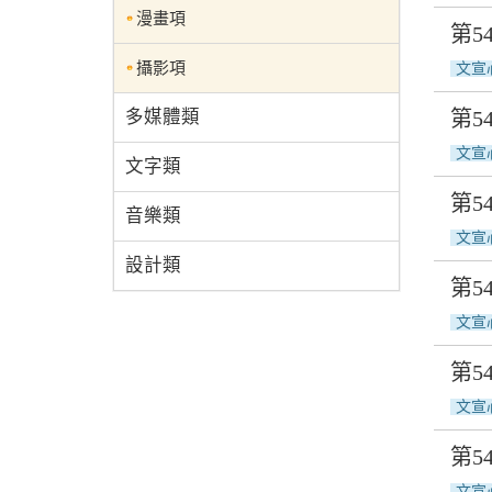
漫畫項
第5
攝影項
文宣
多媒體類
第
文宣
文字類
第
音樂類
文宣
設計類
第5
文宣
第5
文宣
第5
文宣