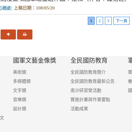
上稿日期：108/05/20
心戰處
1
2
3
下一頁
一頁
回頂端
友善列印
國軍文藝金像獎
全民國防教育
美術類
全民國防教育簡介
多媒體類
全民國防教育最新公告
文字類
南沙研習營活動
音樂類
實施計畫與作業要點
設計類
活動成果
文