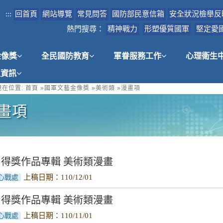
:::
回首頁
網站導覽
常見問答
國防部民意信箱
安全狀況檢舉反
熱門搜尋：
精神戰力
形塑優質國軍
堅定愛
金像獎
全民國防教育
軍眷服務工作
心理衛生
租資訊
在位置:
首頁
»
國軍文藝金像獎
»
美術類
»
漫畫項
畫項
屆得獎作品專輯 美術類漫畫
上稿日期：110/12/01
心戰處
屆得獎作品專輯 美術類漫畫
上稿日期：110/11/01
心戰處