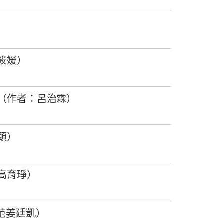
筱媛）
年（作者：呂治霖）
頤）
高育琤）
范姜廷凱）