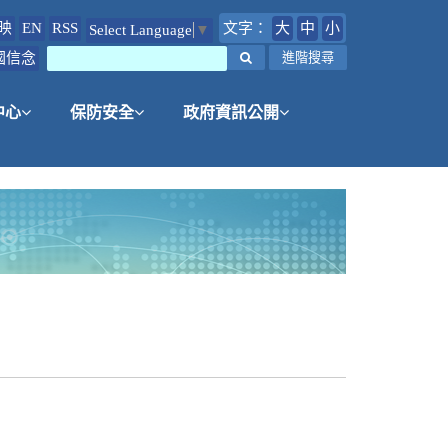
映
EN
RSS
文字：
大
中
小
Select Language
▼
國信念
搜尋
進階搜尋
中心
保防安全
政府資訊公開