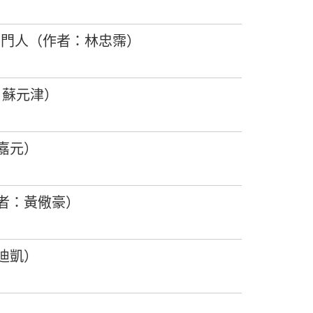
守門人（作者：林忠霈）
：蘇元津）
嘉元）
者：黃儆豪）
迪凱）