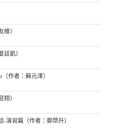
）
友維）
姜廷凱）
ter（作者：蘇元津）
昱翔）
信-演習篇（作者：鄭棨升）