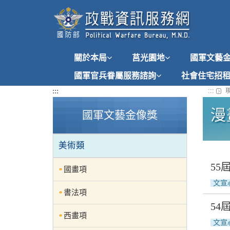
跳
到
主
要
內
關於本局
莒光園地
國軍文藝
容
國軍官兵眷屬服務諮詢
社會住宅招
:::
:::
現
漫
國軍文藝金像獎
美術類
55
國畫項
文宣
書法項
54
西畫項
文宣