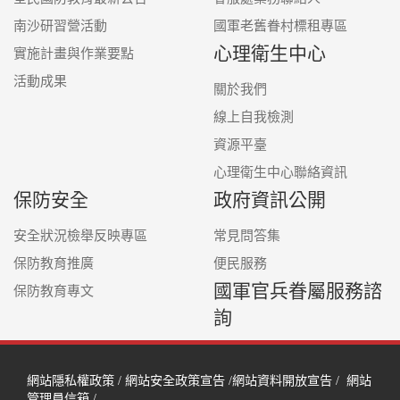
南沙研習營活動
國軍老舊眷村標租專區
心理衛生中心
實施計畫與作業要點
活動成果
關於我們
線上自我檢測
資源平臺
心理衛生中心聯絡資訊
保防安全
政府資訊公開
安全狀況檢舉反映專區
常見問答集
保防教育推廣
便民服務
國軍官兵眷屬服務諮
保防教育專文
詢
網站隱私權政策
/
網站安全政策宣告
/
網站資料開放宣告
/
網站
管理員信箱
/