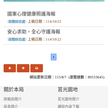
資源平臺
心理衛生中心聯絡資訊
國軍心理健康照護海報
上稿日期：114/10/22
政戰綜合處
國軍心理健康照護方案
安心求助，全心守護海報
方案問答集
上稿日期：114/10/22
政戰綜合處
合作機構查詢
簡介
1
上一頁
回頂端
友善列印
網站更新日期：115/8/7 (瀏覽總數：80533645)
關於本局
莒光園地
政戰局簡介
莒光園地簡介
局長簡介
課程內容下載