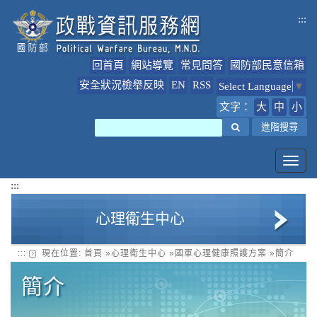
跳
:::
到
主
要
回首頁
網站導覽
常見問答
國防部民意信箱
內
容
安全狀況檢舉反映
EN
RSS
Select Language
▼
文字：
大
中
小
搜尋
進階搜尋
Toggl
navig
:::
心理衛生中心
:::
現在位置:
首頁
»
心理衛生中心
»
國軍心理健康照護方案
»
簡介
關於我們
簡介
線上自我檢測