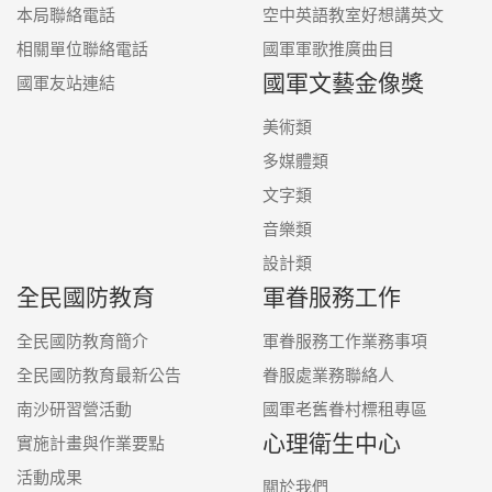
國軍友站連結
本局聯絡電話
空中英語教室好想講英文
相關單位聯絡電話
國軍軍歌推廣曲目
國軍文藝金像獎
國軍友站連結
美術類
多媒體類
文字類
音樂類
設計類
全民國防教育
軍眷服務工作
全民國防教育簡介
軍眷服務工作業務事項
全民國防教育最新公告
眷服處業務聯絡人
南沙研習營活動
國軍老舊眷村標租專區
心理衛生中心
實施計畫與作業要點
活動成果
關於我們