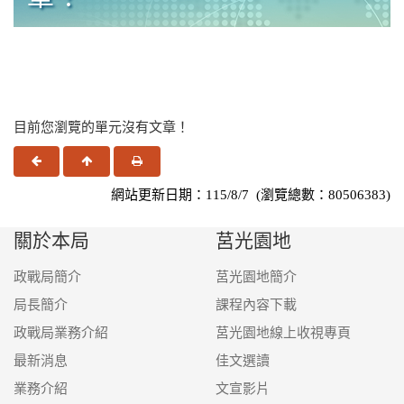
政戰局業務介紹
最新消息
業務介紹
目前您瀏覽的單元沒有文章！
本局聯絡電話
上一頁
回頂端
友善列印
相關單位聯絡電話
網站更新日期：115/8/7 (瀏覽總數：80506383)
漢聲電台
關於本局
莒光園地
青年日報社
政戰局簡介
莒光園地簡介
福利事業管理處「各地區福利站」
局長簡介
課程內容下載
政戰局業務介紹
莒光園地線上收視專頁
軍事新聞通訊社
最新消息
佳文選讀
政治作戰教育訓練中心
業務介紹
文宣影片