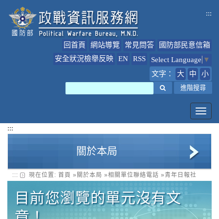
跳
:::
到
主
要
回首頁
網站導覽
常見問答
國防部民意信箱
內
容
安全狀況檢舉反映
EN
RSS
Select Language
▼
文字：
大
中
小
搜尋
進階搜尋
Toggl
navig
:::
關於本局
:::
現在位置:
首頁
»
關於本局
»
相關單位聯絡電話
»
青年日報社
政戰局簡介
目前您瀏覽的單元沒有文
局長簡介
章！