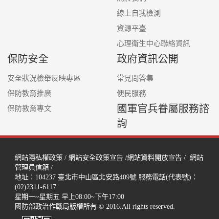
線上自我檢測
資源平臺
心理衛生中心聯絡資訊
保防安全
政府資訊公開
安全狀況檢舉反映專區
常見問答集
保防教育推廣
便民服務
國軍官兵眷屬服務諮
保防教育專文
詢
網站隱私權政策
/
網站安全政策宣告
/
網站資料開放宣告
/
網站
管理員信箱
/
地址：104237
臺北市中山區北安路409號
服務電話(代表號)：
(02)2311-6117
星期一~星期五 早上08:00~下午17:00
國防部政治作戰局版權所有 © 2016.All rights reserved.