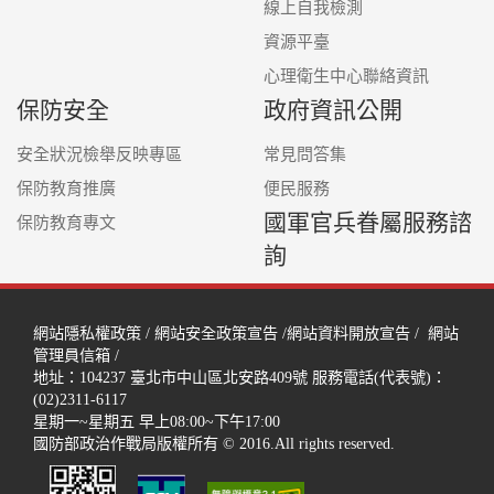
線上自我檢測
資源平臺
心理衛生中心聯絡資訊
保防安全
政府資訊公開
安全狀況檢舉反映專區
常見問答集
保防教育推廣
便民服務
國軍官兵眷屬服務諮
保防教育專文
詢
網站隱私權政策
/
網站安全政策宣告
/
網站資料開放宣告
/
網站
管理員信箱
/
地址：104237
臺北市中山區北安路409號
服務電話(代表號)：
(02)2311-6117
星期一~星期五 早上08:00~下午17:00
國防部政治作戰局版權所有 © 2016.All rights reserved.