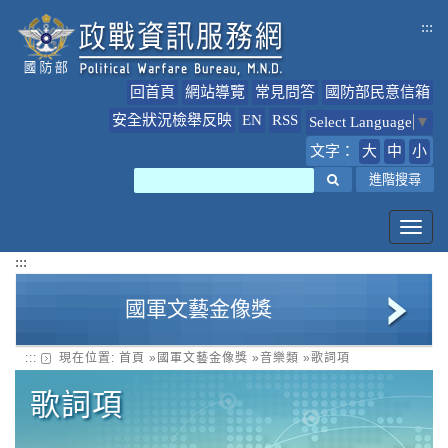
跳
:::
到
主
要
回首頁
網站導覽
常見問答
國防部民意信箱
內
容
安全狀況檢舉反映
EN
RSS
Select Language
▼
文字：
大
中
小
搜尋
進階搜尋
Toggl
navig
:::
國軍文藝金像獎
:::
現在位置:
首頁
»
國軍文藝金像獎
»
音樂類
»
歌詞項
美術類
歌詞項
多媒體類