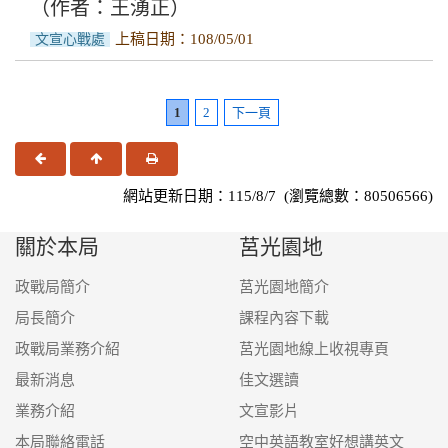
（作者：王湧正）
上稿日期：108/05/01
文宣心戰處
1
2
下一頁
上一頁
回頂端
友善列印
網站更新日期：115/8/7 (瀏覽總數：80506566)
關於本局
莒光園地
政戰局簡介
莒光園地簡介
局長簡介
課程內容下載
政戰局業務介紹
莒光園地線上收視專頁
最新消息
佳文選讀
業務介紹
文宣影片
本局聯絡電話
空中英語教室好想講英文