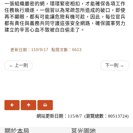
一張組織嚴密的網，環環緊密相扣，才能確保各項工作
任務執行順遂，一個習以為常疏忽所造成的破口，即使
再不顯眼，都有可能讓危險有機可趁，因此，每位官兵
都有責任與義務共同守護這張安全網路，確保國軍努力
建立的辛苦心血不致被白白偷走了。
更新日期：110/9/17 點閱次數：6613
← 上一則
下一則 →
上一頁
回頂端
友善列印
網站更新日期：115/8/7 (瀏覽總數：80513724)
關於本局
莒光園地