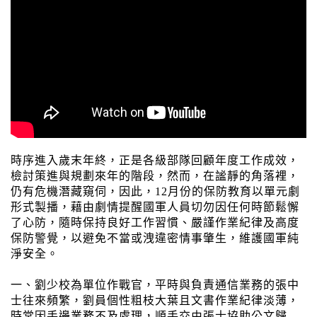
時序進入歲末年終，正是各級部隊回顧年度工作成效，
檢討策進與規劃來年的階段，然而，在謐靜的角落裡，
仍有危機潛藏窺伺，因此，12月份的保防教育以單元劇
形式製播，藉由劇情提醒國軍人員切勿因任何時節鬆懈
了心防，隨時保持良好工作習慣、嚴謹作業紀律及高度
保防警覺，以避免不當或洩違密情事肇生，維護國軍純
淨安全。
一、劉少校為單位作戰官，平時與負責通信業務的張中
士往來頻繁，劉員個性粗枝大葉且文書作業紀律淡薄，
時常因手邊業務不及處理，順手交由張士協助公文歸