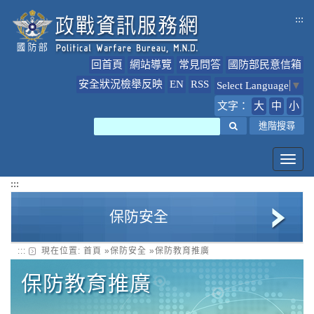
跳
:::
到
主
要
回首頁
網站導覽
常見問答
國防部民意信箱
內
容
安全狀況檢舉反映
EN
RSS
Select Language
▼
文字：
大
中
小
搜尋
進階搜尋
Toggl
navig
:::
保防安全
:::
現在位置:
首頁
»
保防安全
»
保防教育推廣
安全狀況檢舉反映專區
保防教育推廣
保防教育推廣