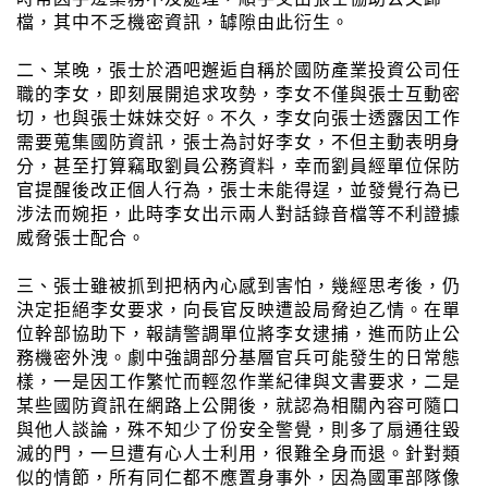
檔，其中不乏機密資訊，罅隙由此衍生。
二、某晚，張士於酒吧邂逅自稱於國防產業投資公司任
職的李女，即刻展開追求攻勢，李女不僅與張士互動密
切，也與張士妹妹交好。不久，李女向張士透露因工作
需要蒐集國防資訊，張士為討好李女，不但主動表明身
分，甚至打算竊取劉員公務資料，幸而劉員經單位保防
官提醒後改正個人行為，張士未能得逞，並發覺行為已
涉法而婉拒，此時李女出示兩人對話錄音檔等不利證據
威脅張士配合。
三、張士雖被抓到把柄內心感到害怕，幾經思考後，仍
決定拒絕李女要求，向長官反映遭設局脅迫乙情。在單
位幹部協助下，報請警調單位將李女逮捕，進而防止公
務機密外洩。劇中強調部分基層官兵可能發生的日常態
樣，一是因工作繁忙而輕忽作業紀律與文書要求，二是
某些國防資訊在網路上公開後，就認為相關內容可隨口
與他人談論，殊不知少了份安全警覺，則多了扇通往毀
滅的門，一旦遭有心人士利用，很難全身而退。針對類
似的情節，所有同仁都不應置身事外，因為國軍部隊像