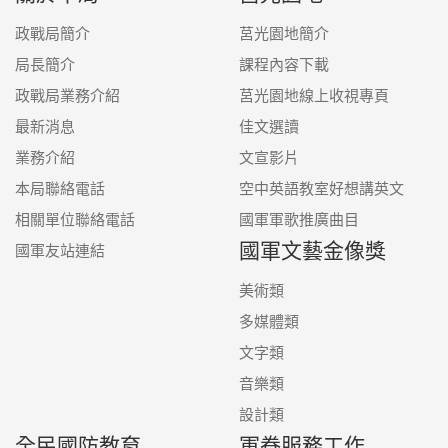
政戰局簡介
莒光園地簡介
局長簡介
課程內容下載
政戰局業務介紹
莒光園地線上收視專頁
最新消息
佳文選讀
業務介紹
文宣影片
本局聯絡電話
空中英語教室好想講英文
相關單位聯絡電話
國軍軍歌推廣曲目
國軍文藝金像獎
國軍友站連結
美術類
多媒體類
文字類
音樂類
設計類
全民國防教育
軍眷服務工作