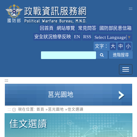
跳
:::
到
主
要
回首頁
網站導覽
常見問答
國防部民意信箱
內
容
安全狀況檢舉反映
EN
RSS
Select Language
▼
文字：
大
中
小
搜尋
進階搜尋
Toggl
navig
:::
莒光園地
:::
現在位置:
首頁
»
莒光園地
»
佳文選讀
莒光園地簡介
佳文選讀
課程內容下載