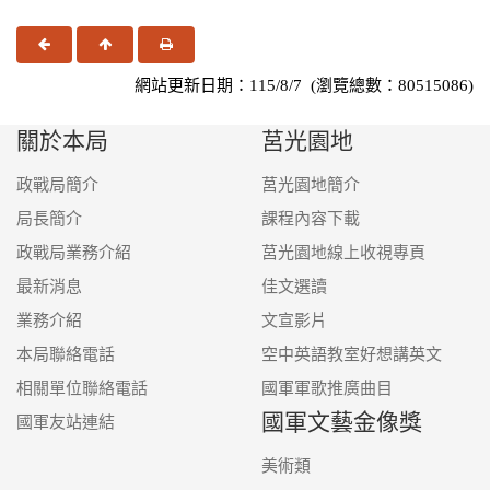
上一頁
回頂端
友善列印
網站更新日期：115/8/7 (瀏覽總數：80515086)
關於本局
莒光園地
政戰局簡介
莒光園地簡介
局長簡介
課程內容下載
政戰局業務介紹
莒光園地線上收視專頁
最新消息
佳文選讀
業務介紹
文宣影片
本局聯絡電話
空中英語教室好想講英文
相關單位聯絡電話
國軍軍歌推廣曲目
國軍文藝金像獎
國軍友站連結
美術類