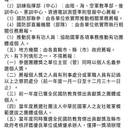
（2）訓練指揮部（中心）︰由陸、海、空軍教準部、後
訓中心、憲訓中心、資通電訓測暨準則發展中心薦報。
（3）國防部聯參︰由各單位依實際推動相關業務薦報。
（4）國防部直屬機關（部隊）︰由各單位依實際執行相
關任務薦報。
（5）推動民事有功人員︰協助國軍各項事務推動有功團
體或個 人。
（五）地方機關：由各直轄市、縣（市）政府薦報。
六、有下列情形之一，不得薦報：
（一）參選團體獎之單位主官（管）同時以個人名義參
選個人獎。
（二）薦報個人獎之人員有刑事處分或軍職人員有記過
以上之懲罰處分（前一年度一月一日至十二月三十一日
止）。
（三）前一年度已獲全民國防教育傑出貢獻獎之團體或
個人。
（四）當年度薦選社團法人中華民國軍人之友社敬軍模
範選拔之團體或個人。
（五）當年度同時獲選全民國防教育傑出貢獻獎及縣市
政府考核評鑑優良單位或績優承辦人，僅擇一獎項辦理