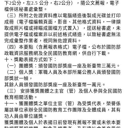
下2公分，左2.5 公分，右2公分），隨公文薦報，電子
檔併送秘書處彙整。
（三）所附之佐證資料應以電腦繕造後製成光碟並打印
成冊（電子檔編輯頁面，影音、其他格式資料，一律擷
取成照片檔或掃瞄成圖檔方式置入），逕送秘書處，未
提供電子檔或檔案非以前述格式繕造，以致秘書處無法
完成彙整作業者，視同無佐證資料。
（四）本要點（含薦報表格式）電子檔，公布於國防部
政戰資訊服務網及全民國防教育網，供自行下載。
十、獎勵表揚方式如下：
（一）團體獎：頒發國防部獎座一座及新臺幣三萬元。
（二）個人獎︰軍職人員及本部所屬公務人員頒發國防
部獎狀一幀，
其餘人員頒發國防部獎座一座及新臺幣一萬元。
（三） 安排獲獎團體之主官（管）及個人參與全民國防
教育相關活動。
十一、獲團體獎之單位主官（管）為受獎代表，榮譽係
屬該單位承辦全民國防教育工作團隊及全體成員，其有
功人員由單位議獎。
獲獎團體及個人於表揚日前發現有薦報不實或未依本要