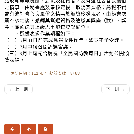
點規範薦報機關、對象及權責者，及有違社會善良風俗
之情事，由秘書處簽奉核定後，取消其資格；薦報不實
或有違社會善良風俗之情事於頒獎後發現者，由秘書處
簽奉核定後，撤銷其獲選資格及追繳其獎座（狀）、獎
金，並函送其上級人事單位登記備查。
十二、選拔表揚作業期程如下：
（一）5月31日前完成薦報收件作業，逾期不予受理。
（二）7月中旬召開評選會議。
（三）9月上旬配合慶祝「全民國防教育日」活動公開頒
獎表揚。
更新日期：111/4/7 點閱次數：8483
← 上一則
下一則 →
上一頁
回頂端
友善列印