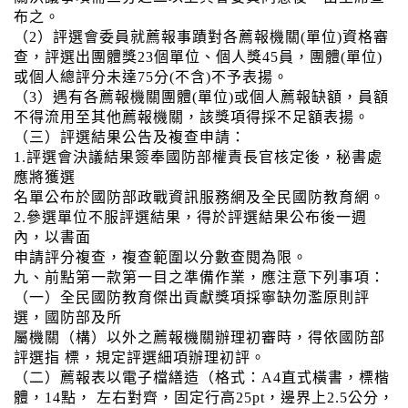
布之。
（2）評選會委員就薦報事蹟對各薦報機關(單位)資格審
查，評選出團體獎23個單位、個人獎45員，團體(單位)
或個人總評分未達75分(不含)不予表揚。
（3）遇有各薦報機關團體(單位)或個人薦報缺額，員額
不得流用至其他薦報機關，該獎項得採不足額表揚。
（三）評選結果公告及複查申請：
1.評選會決議結果簽奉國防部權責長官核定後，秘書處
應將獲選
名單公布於國防部政戰資訊服務網及全民國防教育網。
2.參選單位不服評選結果，得於評選結果公布後一週
內，以書面
申請評分複查，複查範圍以分數查閱為限。
九、前點第一款第一目之準備作業，應注意下列事項：
（一）全民國防教育傑出貢獻獎項採寧缺勿濫原則評
選，國防部及所
屬機關（構）以外之薦報機關辦理初審時，得依國防部
評選指 標，規定評選細項辦理初評。
（二）薦報表以電子檔繕造（格式：A4直式橫書，標楷
體，14點， 左右對齊，固定行高25pt，邊界上2.5公分，