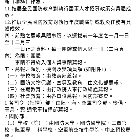
新（積極）作為。
11.推展全民國防教育對執行國軍人才招募政策有具體成
效。
12.推展全民國防教育對執行年度戰演訓或救災任務有具
體成效。
四、前點之薦報具體事蹟，以選拔前一年度之一月一日
至十二月三十
一日止之資料，每一團體或個人以一冊（二百頁
內）為限；團體
事蹟不得納入個人獎事蹟薦報。
五、薦報之類別、機關及獎項員額 (如附件1) ：
（一）學校教育：由教育部薦報。
（二）國防文物保護、宣導及教育：由文化部薦報。
（三）在職教育：由行政院人事行政總處薦報。
（四）社會教育：由各單位薦報，國防部審查。
1.各司令（指揮）部：由陸、海、空軍司令部、後備、
憲兵、資 通電軍指揮部薦報。
2.國防部︰
（1）學校（院）︰由國防大學、國防醫學院、三軍官
校、陸軍專 科學校、空軍航空技術學院、中正預校薦
報。