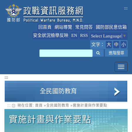
跳
:::
到
主
要
回首頁
網站導覽
常見問答
國防部民意信箱
內
容
安全狀況檢舉反映
EN
RSS
Select Language
▼
文字：
大
中
小
搜尋
進階搜尋
Toggl
navig
:::
全民國防教育
:::
現在位置:
首頁
»
全民國防教育
»
實施計畫與作業要點
全民國防教育簡介
實施計畫與作業要點
全民國防教育最新公告