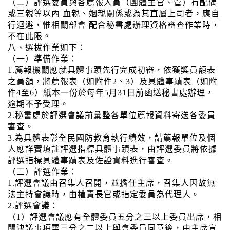
（二）評選委員與各薦報人員（團體主官、管）有配偶
或三親等以內 血親、姻親關係或為其直屬上司者，應自
行迴避，惟相關部會 配合秘書處辦理資格審查作業時，
不在此限。
八、選拔作業如下：
（一）準備作業：
1.薦報機關應就具體事蹟先行完成初審，依獲獎員額表
之員額，將薦報表（如附件2、3）及具體事蹟表（如附
件4至6）紙本一份於每年5月31日前函送秘書處辦理，
逾期不予受理。
2.秘書處於評選會議前彙整各單位薦報資料寄送各委員
審查。
3.為具體表彰全民國防教育執行績效，請薦報單位及個
人應詳實填註評選指標具體事蹟表，由評選委員將依據
評選指標具體事蹟表及佐證資料進行審查。
（二）評選作業：
1.評選會議由召集人召開，並擔任主席，召集人因故無
法主持會議時，由權責長官或指定委員為代理人。
2.評選會議：
（1）評選會議應有全體委員五分之三以上委員出席，相
關決議事項需三分之二以上與會委員同意後，由主席宣