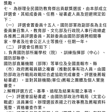
獎勵。
七、 為辦理全民國防教育傑出貢獻獎選拔，由本部成立
評選會，其組成委員、任務、祕書處人員及迴避規定如
下：
（一） 評選會置委員十五人，國防部軍政副部長為主任
委員兼召集人，教育部、文化部及行政院人事行政總處
各推薦二員評選委員，其餘委員由國防部遴聘相關專
家、學者及社會公正人士等擔任，任期一年。
（二） 評選會任務如下：
1. 負責國防部所屬學校（院）、訓練指揮部（中心）、
國防部聯參、
國防部直屬機關（部隊）等單位及全國直轄市、縣
（市）政府薦報員額之複審（推動民事有功人員，由國
防部政治作戰局政戰綜合處協助完成審查、評選後薦報
秘書處），並對其餘機關(單位)薦報之團體及個人實施
審查。
2.解釋評選方式、基準、過程及結果有關之事項。
（一）評選會設秘書處，由國防部政治作戰局（文宣心
戰處）派員兼任，辦理選拔表揚之行政事務及薦報資料
蒐整、資格審查作業。