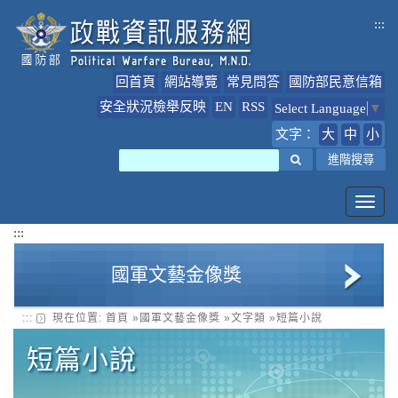
跳
:::
到
主
要
回首頁
網站導覽
常見問答
國防部民意信箱
內
容
安全狀況檢舉反映
EN
RSS
Select Language
▼
文字：
大
中
小
搜尋
進階搜尋
Toggl
navig
:::
國軍文藝金像獎
:::
現在位置:
首頁
»
國軍文藝金像獎
»
文字類
»
短篇小說
美術類
短篇小說
多媒體類