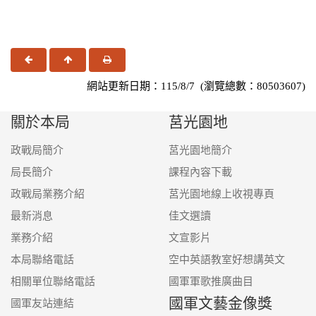
上一頁
回頂端
友善列印
網站更新日期：115/8/7 (瀏覽總數：80503607)
關於本局
莒光園地
政戰局簡介
莒光園地簡介
局長簡介
課程內容下載
政戰局業務介紹
莒光園地線上收視專頁
最新消息
佳文選讀
業務介紹
文宣影片
本局聯絡電話
空中英語教室好想講英文
相關單位聯絡電話
國軍軍歌推廣曲目
國軍文藝金像獎
國軍友站連結